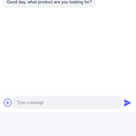
Good day, what product are you looking for?
2固定ボルトの方法:
設置床に穴を掘り,穴の近くに亀裂がある
かどうかを確認してください (亀裂現象がある場合は,直ちに
設置を停止し,作業現場に連絡してください).クレーンの積載
デッキが位置に上がった後, M24 壁を通るボルトでプラット
フォームを設置 (長さは床厚さに合わせてカスタマイズでき
ます). プラットフォーム側にはダブルナッツの大きな丸いス
ペースラーを使用します.床側にはダブルナッツの大きな四角
スペースラー.