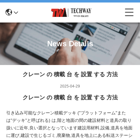
News Details
クレーン の 積載 台 を 設置 する 方法
2025-04-29
クレーン の 積載 台 を 設置 する 方法
引き込み可能なクレーン積載デッキ ("プラットフォーム"また
は"デッキ"と呼ばれる) は,階と地面の間の建設材料と道具の取り
扱いに近年,良い選択となっています建設用材料,設備,道具を地面
に運び,建設で生じるゴミ,廃棄物,道具を地上にある転送ステーシ