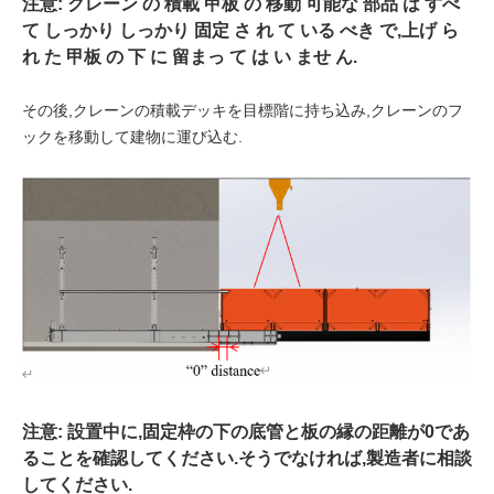
注意: クレーン の 積載 甲板 の 移動 可能な 部品 は すべ
て しっかり しっかり 固定 さ れ て いる べき で,上げ ら
れ た 甲板 の 下 に 留まっ て は い ませ ん.
その後,クレーンの積載デッキを目標階に持ち込み,クレーンのフ
ックを移動して建物に運び込む.
注意: 設置中に,固定枠の下の底管と板の縁の距離が0であ
ることを確認してください.そうでなければ,製造者に相談
してください.