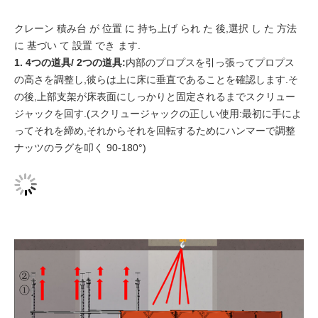
クレーン 積み台 が 位置 に 持ち上げ られ た 後,選択 し た 方法
に 基づい て 設置 でき ます.
1. 4つの道具/ 2つの道具:
内部のプロプスを引っ張ってプロプス
の高さを調整し,彼らは上に床に垂直であることを確認します.そ
の後,上部支架が床表面にしっかりと固定されるまでスクリュー
ジャックを回す.(スクリュージャックの正しい使用:最初に手によ
ってそれを締め,それからそれを回転するためにハンマーで調整
ナッツのラグを叩く 90-180°)