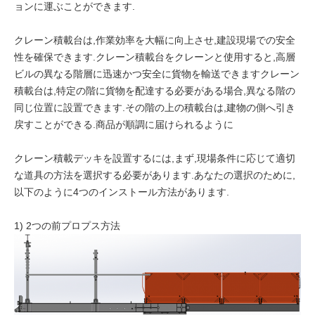
ョンに運ぶことができます.
クレーン積載台は,作業効率を大幅に向上させ,建設現場での安全
性を確保できます.クレーン積載台をクレーンと使用すると,高層
ビルの異なる階層に迅速かつ安全に貨物を輸送できますクレーン
積載台は,特定の階に貨物を配達する必要がある場合,異なる階の
同じ位置に設置できます.その階の上の積載台は,建物の側へ引き
戻すことができる.商品が順調に届けられるように
クレーン積載デッキを設置するには,まず,現場条件に応じて適切
な道具の方法を選択する必要があります.あなたの選択のために,
以下のように4つのインストール方法があります.
1) 2つの前プロプス方法