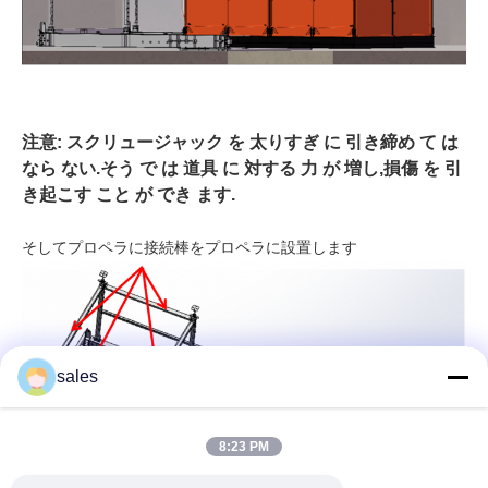
注意: スクリュージャック を 太りすぎ に 引き締め て は
なら ない.そう で は 道具 に 対する 力 が 増し,損傷 を 引
き起こす こと が でき ます.
そしてプロペラに接続棒をプロペラに設置します
sales
8:23 PM