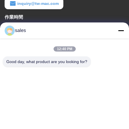
inquiry@tw-mac.com
作業時間
8:30-17:30
sales
住所
12:40 PM
会社の住所
客室1311 建物NO.3 ゴルソンプラザ 建物NO.163 イングビン通り
Good day, what product are you looking for?
広州市510800 中国
工場アドレス
No.318 武峰工業道路 シェン山町 バイヨン地区 広州 510460 中国
テレ
86-20-36969420