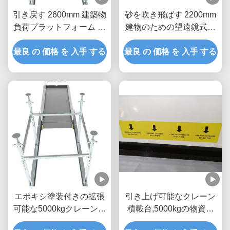
引き戻す 2600mm 建築物
砂を吹き飛ばす 2200mm
負荷プラットフォーム 腐
建物のための望遠鏡式積
食防止
載プラットフォーム
最良 の 価格 を 入手 する
最良 の 価格 を 入手 する
エポキシ塗装付きの拡張
引き上げ可能なクレーン
可能な5000kgクレーン積
積載台,5000kgの物資を
載台 MLP2800-H
上げるプラットフォーム