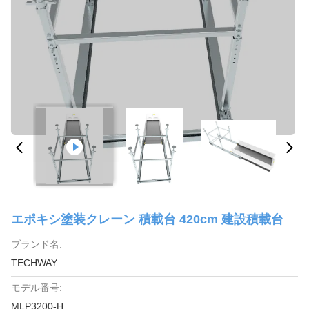
エポキシ塗装クレーン 積載台 420cm 建設積載台
ブランド名:
TECHWAY
モデル番号:
MLP3200-H