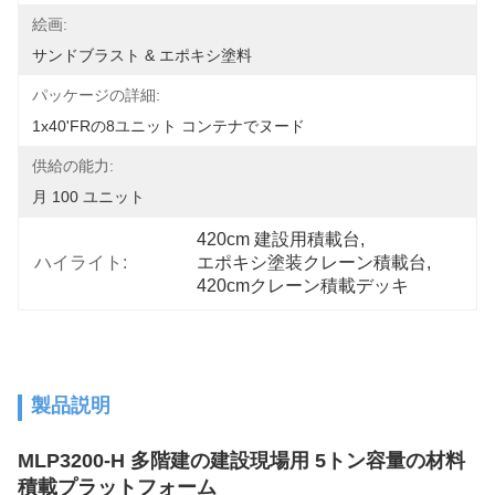
絵画:
サンドブラスト & エポキシ塗料
パッケージの詳細:
1x40'FRの8ユニット コンテナでヌード
供給の能力:
月 100 ユニット
420cm 建設用積載台
, 
ハイライト:
エポキシ塗装クレーン積載台
, 
420cmクレーン積載デッキ
製品説明
MLP3200-H 多階建の建設現場用 5トン容量の材料
積載プラットフォーム