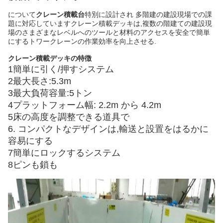
について
クレーン積載台
特別に設計され 多階建の建設現場での課
題に対応していますクレーン積載デッキは,複数の階建ての建設現
場のさまざまなレベルへのツールと材料のアクセスを安全で簡単
にするトワークレーンの作業効率を向上させる.
クレーン積載デッキの特徴
1簡単に引く/押すシステム
2最大長さ:5.3m
3最大負荷容量:5トン
4プラットフォーム幅: 2.2m から 4.2m
5床の高度を調整できる道具で
6. コンパクトなデザインは,輸送と設置をはるかに
容易にする
7簡単にロックするシステム
8ピンも鎖も