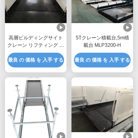
高層ビルディングサイト
5Tクレーン積載台,5m積
クレーン リフティング プ
載台 MLP3200-H
ラットフォーム 引き上げ
最良 の 価格 を 入手 する
2600mm 幅 MLP2600
最良 の 価格 を 入手 する