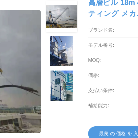
高層ビル 18m
ティング メ
ブランド名:
モデル番号:
MOQ:
価格:
支払い条件:
補給能力:
最良 の 価格 を 