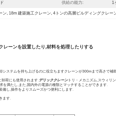
ード
供給の能力:
1
ーン
, 
18m 建築施工クレーン
, 
4トンの高層ビルディングクレー
ッククレーンを設置したり,材料を処理したりする
却システムを持ち上げるのに役立ちますクレーンが300mまで高さで補
卸荷にも使用されます.
デリッククレーン
トリ・メカニズム,スウィリ
要求を満たし,また,国内外の電源の種類とマッチすることができます.
装備し,操作をよりスムーズかつ便利にします.
きます.