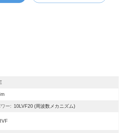
E
8m
ワー:
10LVF20 (周波数メカニズム)
RVF