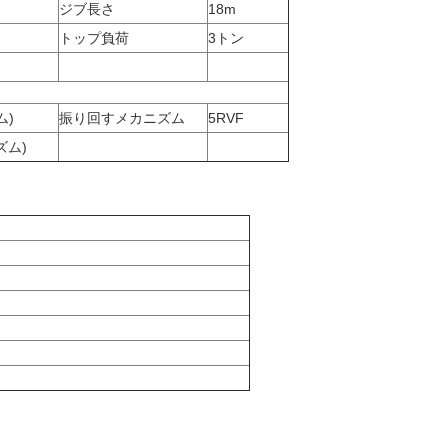
ジブ長さ
18m
トップ負荷
3トン
ム)
振り回すメカニズム
5RVF
ズム)