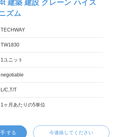
 4t 建築 建設 クレーン ハイス
カニズム
TECHWAY
TW1830
1ユニット
negotiable
L/C,T/T
1ヶ月あたりの5単位
入手 する
今連絡してください