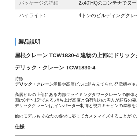
パッケージの詳細:
2x40'HQのコンテナでヌ
ハイライト:
4トンのビルディングクレ
製品説明
屋根クレーン TCW1830-4 建物の上部にドリ
デリック・クレーン TCW1830-4
特徴:
デリック・クレーン
屋根や高層ビルに組み立てられ 発電機や冷
高層ビルの上部にある内部クライミングタワークレーンの解体と
囲は84°〜15°である.持ち上げ高度と負荷能力の両方が顧客の
デリッククレーンは,インバーター制御と視力キャビンの屋根を
他のモデルも,あなたの要求に応じてカスタマイズすることがで
仕様