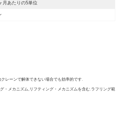
ヶ月あたりの5単位
ン
助クレーンで解体できない場合でも効率的です.
ング・メカニズム,リフティング・メカニズムを含む.ラフリング範