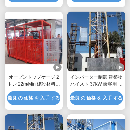
オープントップケージ 2
インバーター制御 建築物
トン 22m/Min 建設材料の
ハイスト 37kW 乗客用 ハ
持ち上げ 建設現場の持ち
イスト
最良 の 価格 を 入手 する
上げ
最良 の 価格 を 入手 する