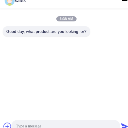
sales
6:38 AM
中国 良質 建設現場の吊り上げ サプライヤー。Copyright © -2026
Good day, what product are you looking for?
GUANGZHOU TECHWAY MACHINERY CORPORATION すべての
権利は保護されています.
プライバシーポリシー
|
地図