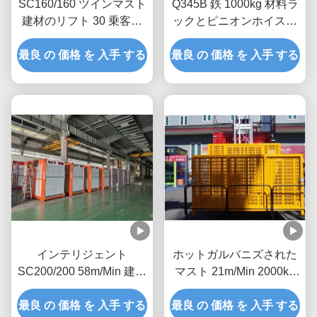
SC160/160 ツインマスト
Q345B 鉄 1000kg 材料ラ
建材のリフト 30 乗客の
ックとピニオンホイスト
リフト
リフト
最良 の 価格 を 入手 する
最良 の 価格 を 入手 する
インテリジェント
ホットガルバニズされた
SC200/200 58m/Min 建設
マスト 21m/Min 2000kg
現場における建築材料の
材料のためのラックとピ
最良 の 価格 を 入手 する
吊り上げ
最良 の 価格 を 入手 する
ニオン建設ホイスト