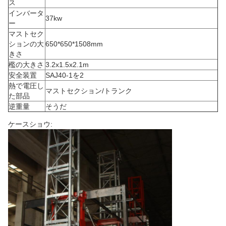
ス
インバータ
37kw
ー
マストセク
ションの大
650*650*1508mm
きさ
檻の大きさ
3.2x1.5x2.1m
安全装置
SAJ40-1を2
熱で電圧し
マストセクション/トランク
た部品
逆重量
そうだ
ケースショウ: