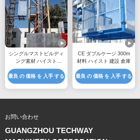
シングルマストビルディ
CE ダブルケージ 300m
ング素材 ハイスト
材料 ハイスト 建設 倉庫
21m/Min 外部建設エレベ
最良 の 価格 を 入手 する
ーター
最良 の 価格 を 入手 する
お問い合わせ
GUANGZHOU TECHWAY