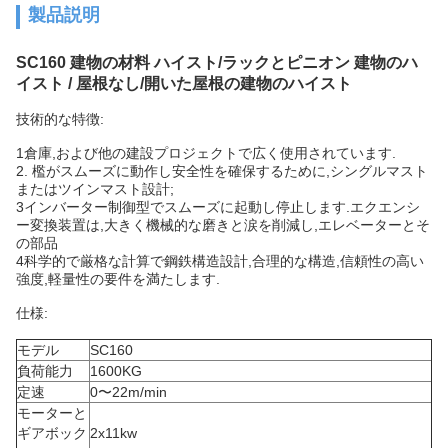
製品説明
SC160 建物の材料 ハイスト/ラックとピニオン 建物のハ
イスト / 屋根なし/開いた屋根の建物のハイスト
技術的な特徴:
1倉庫,および他の建設プロジェクトで広く使用されています.
2. 檻がスムーズに動作し安全性を確保するために,シングルマスト
またはツインマスト設計;
3インバーター制御型でスムーズに起動し停止します.
エクエンシ
ー変換装置は,大きく機械的な磨きと涙を削減し,エレベーターとそ
の部品
4科学的で厳格な計算で鋼鉄構造設計,合理的な構造,信頼性の高い
強度,軽量性の要件を満たします.
仕様:
モデル
SC160
負荷能力
1600KG
定速
0〜22m/min
モーターと
ギアボック
2x11kw