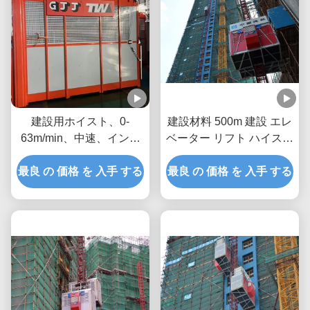
建設用ホイスト、0-
建設材料 500m 建設 エレ
63m/min、中速、インバ
ベーター リフト ハイスト
ータ制御、周波数変換、
インバーター制御付き
最良 の 価格 を 入手 する
建設用エレベーター、
最良 の 価格 を 入手 する