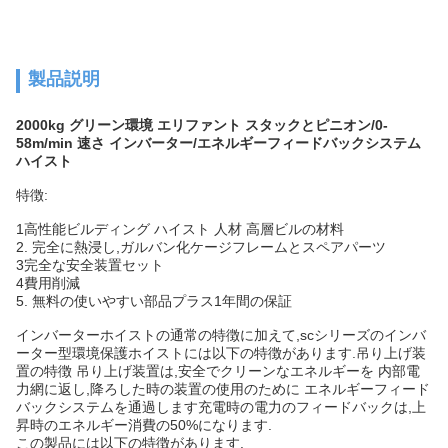
製品説明
2000kg グリーン環境 エリファント スタックとピニオン/0-
58m/min 速さ インバーター/エネルギーフィードバックシステム
ハイスト
特徴:
1高性能ビルディング ハイスト 人材 高層ビルの材料
2. 完全に熱浸し,ガルバン化ケージフレームとスペアパーツ
3完全な安全装置セット
4費用削減
5. 無料の使いやすい部品プラス1年間の保証
インバーターホイストの通常の特徴に加えて,scシリーズのインバ
ーター型環境保護ホイストには以下の特徴があります.吊り上げ装
置の特徴 吊り上げ装置は,安全でクリーンなエネルギーを 内部電
力網に返し,降ろした時の装置の使用のために エネルギーフィード
バックシステムを通過します充電時の電力のフィードバックは,上
昇時のエネルギー消費の50%になります.
この製品には以下の特徴があります.