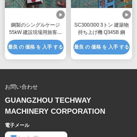
鋼製のシングルケージ
SC300/300 3トン 建築物
55kW 建設現場用旅客吊
持ち上げ機 Q345B 鋼
り上げ SC300
最良 の 価格 を 入手 する
最良 の 価格 を 入手 する
お問い合わせ
GUANGZHOU TECHWAY
MACHINERY CORPORATION
電子メール