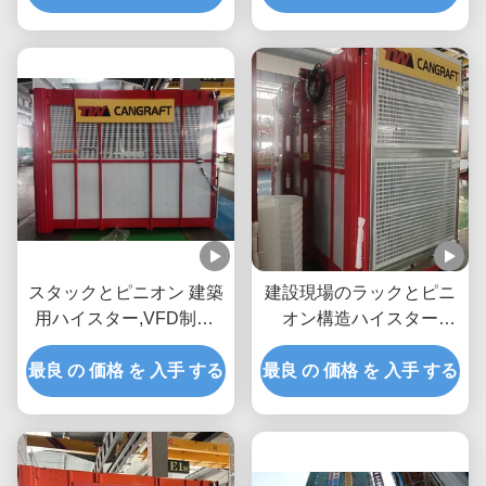
フト, 30m/min 建設用旅
負荷
客リフト, SC200 建設用
リフト.
スタックとピニオン 建築
建設現場のラックとピニ
用ハイスター,VFD制御,
オン構造ハイスター
ホットディップガルバン
110kW 300mの上げ高度
最良 の 価格 を 入手 する
化 2000kg 建設用ビルデ
最良 の 価格 を 入手 する
熱浸しガルバン化 300m
ィングハイスター,0-
ラックとピニオンハイス
46m/Min 乗客用材料ハイ
ター
スター