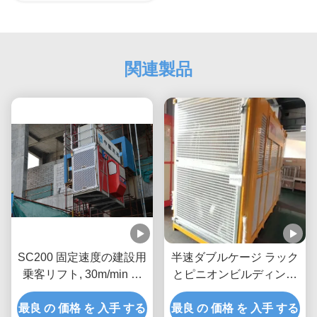
関連製品
SC200 固定速度の建設用
半速ダブルケージ ラック
乗客リフト, 30m/min 固
とピニオンビルディング
定速度のリフト, SC200
ホイスト/2000kgs インバ
最良 の 価格 を 入手 する
固定速度の建設用乗客リ
最良 の 価格 を 入手 する
ーターと熱電圧マストの