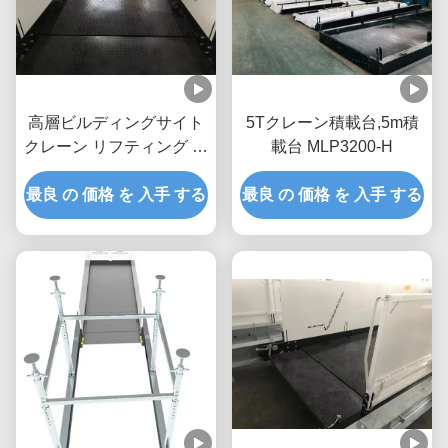
高層ビルディングサイト
5Tクレーン積載台,5m積
クレーン リフティング プ
載台 MLP3200-H
ラットフォーム 引き上げ
最良 の 価格 を 入手 する
2600mm 幅 MLP2600
最良 の 価格 を 入手 する