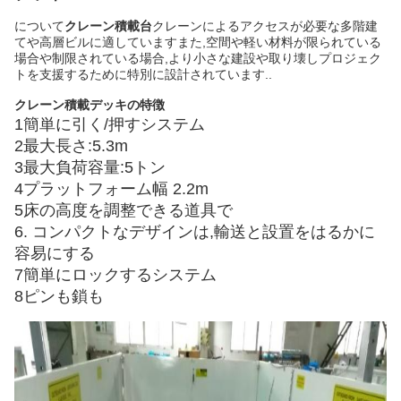
について
クレーン積載台
クレーンによるアクセスが必要な多階建
てや高層ビルに適していますまた,空間や軽い材料が限られている
場合や制限されている場合,より小さな建設や取り壊しプロジェク
トを支援するために特別に設計されています..
クレーン積載デッキの特徴
1簡単に引く/押すシステム
2最大長さ:5.3m
3最大負荷容量:5トン
4プラットフォーム幅 2.2m
5床の高度を調整できる道具で
6. コンパクトなデザインは,輸送と設置をはるかに
容易にする
7簡単にロックするシステム
8ピンも鎖も