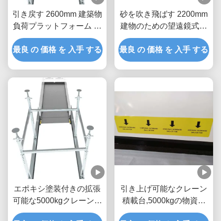
引き戻す 2600mm 建築物
砂を吹き飛ばす 2200mm
負荷プラットフォーム 腐
建物のための望遠鏡式積
食防止
載プラットフォーム
最良 の 価格 を 入手 する
最良 の 価格 を 入手 する
エポキシ塗装付きの拡張
引き上げ可能なクレーン
可能な5000kgクレーン積
積載台,5000kgの物資を
載台 MLP2800-H
上げるプラットフォーム