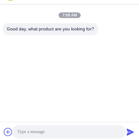
住所
7:08 AM
会社の住所
客室1311 建物NO.3 ゴルソンプラザ 建物NO.163 イングビン通り
Good day, what product are you looking for?
広州市510800 中国
工場アドレス
No.318 武峰工業道路 シェン山町 バイヨン地区 広州 510460 中国
テレ
86-20-36969420
中国 良質 建設現場の吊り上げ サプライヤー。Copyright © -2026
GUANGZHOU TECHWAY MACHINERY CORPORATION すべての
権利は保護されています.
プライバシーポリシー
|
地図