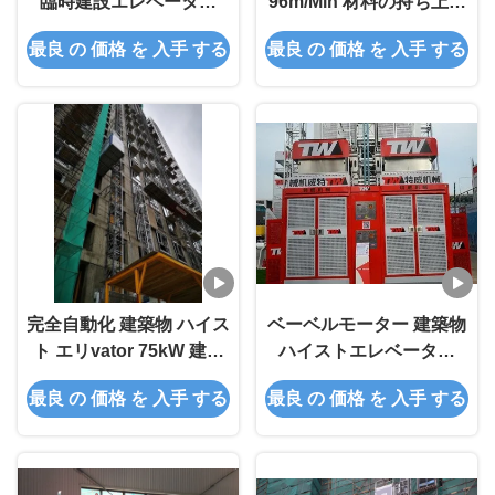
臨時建設エレベーター
96m/Min 材料の持ち上げ
96m/min 建設作業員エレ
のための外部建設エレベ
最良 の 価格 を 入手 する
最良 の 価格 を 入手 する
ベーター
ーター
完全自動化 建築物 ハイス
ベーベルモーター 建築物
ト エリvator 75kW 建物
ハイストエレベーター
ハイスト エリvator
2x13kw 貨物 ハイストエ
最良 の 価格 を 入手 する
最良 の 価格 を 入手 する
レベーター