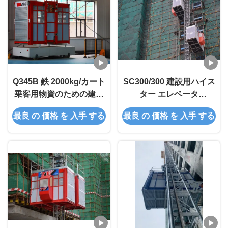
Q345B 鉄 2000kg/カート
SC300/300 建設用ハイス
乗客用物資のための建設
ター エレベータ
用リフト
ー,3000kg/ケージ スタッ
最良 の 価格 を 入手 する
最良 の 価格 を 入手 する
ク ピニオンハイスター