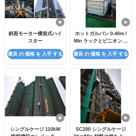
斜面モーター構造式ハイ
ホットガルバン 0-46m /
スター
Min ラックとピニオン 乗
客のための建築吊り パー
最良 の 価格 を 入手 する
最良 の 価格 を 入手 する
ソナライズされた色
シングルケージ 110kW
SC200 シングルケージ