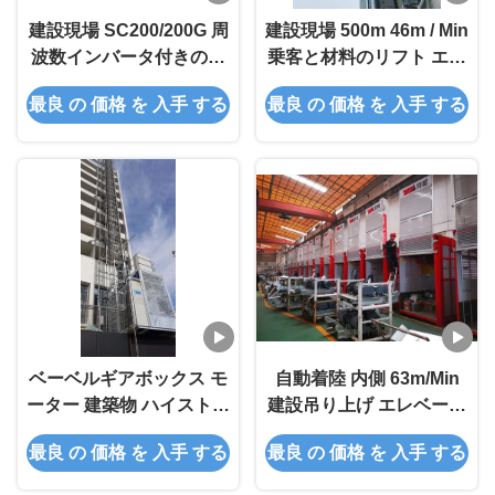
建設現場 SC200/200G 周
建設現場 500m 46m / Min
波数インバータ付きの建
乗客と材料のリフト エア
設吊り上げエレベーター
コン付き
最良 の 価格 を 入手 する
最良 の 価格 を 入手 する
ベーベルギアボックス モ
自動着陸 内側 63m/Min
ーター 建築物 ハイストエ
建設吊り上げ エレベータ
レベーター CE バック ハ
ー 耐腐り
最良 の 価格 を 入手 する
最良 の 価格 を 入手 する
イストエレベーター